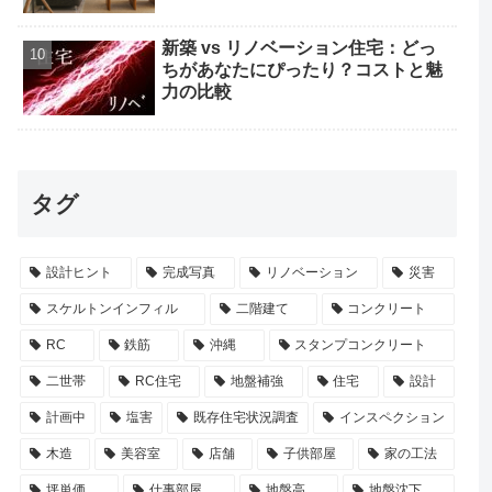
新築 vs リノベーション住宅：どっ
ちがあなたにぴったり？コストと魅
力の比較
タグ
設計ヒント
完成写真
リノベーション
災害
スケルトンインフィル
二階建て
コンクリート
RC
鉄筋
沖縄
スタンプコンクリート
二世帯
RC住宅
地盤補強
住宅
設計
計画中
塩害
既存住宅状況調査
インスペクション
木造
美容室
店舗
子供部屋
家の工法
坪単価
仕事部屋
地盤高
地盤沈下