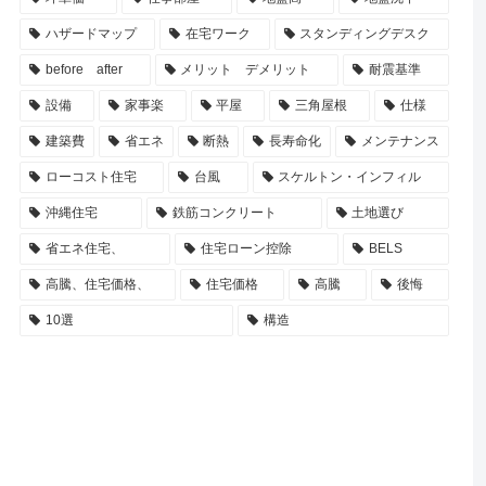
ハザードマップ
在宅ワーク
スタンディングデスク
before after
メリット デメリット
耐震基準
設備
家事楽
平屋
三角屋根
仕様
建築費
省エネ
断熱
長寿命化
メンテナンス
ローコスト住宅
台風
スケルトン・インフィル
沖縄住宅
鉄筋コンクリート
土地選び
省エネ住宅、
住宅ローン控除
BELS
高騰、住宅価格、
住宅価格
高騰
後悔
10選
構造