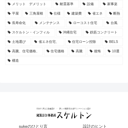
メリット デメリット
耐震基準
設備
家事楽
平屋
三角屋根
仕様
建築費
省エネ
断熱
長寿命化
メンテナンス
ローコスト住宅
台風
スケルトン・インフィル
沖縄住宅
鉄筋コンクリート
土地選び
省エネ住宅、
住宅ローン控除
BELS
高騰、住宅価格、
住宅価格
高騰
後悔
10選
構造
sukeのひとり言
設計のヒント