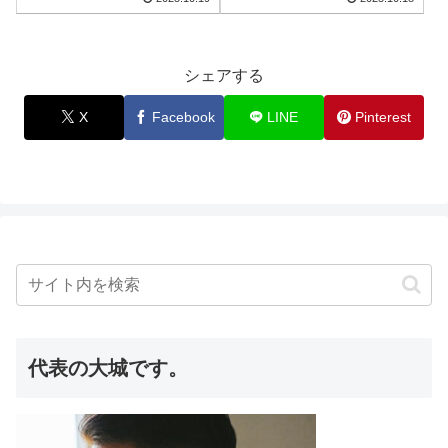
化する**「意外...
の弱点を解消して家を長寿命化
するための具体的...
シェアする
X
Facebook
LINE
Pinterest
代表の大城です。