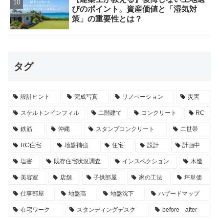
びのポイント。資産価値と「湿気対
策」の重要性とは？
タグ
設計ヒント
完成写真
リノベーション
災害
スケルトンインフィル
二階建て
コンクリート
RC
鉄筋
沖縄
スタンプコンクリート
二世帯
RC住宅
地盤補強
住宅
設計
計画中
塩害
既存住宅状況調査
インスペクション
木造
美容室
店舗
子供部屋
家の工法
坪単価
仕事部屋
地盤高
地盤沈下
ハザードマップ
在宅ワーク
スタンディングデスク
before after