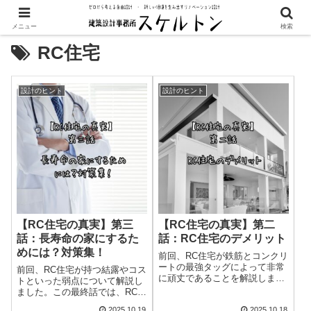
メニュー
検索
RC住宅
設計のヒント
設計のヒント
【RC住宅の真実】第三
【RC住宅の真実】第二
話：長寿命の家にするた
話：RC住宅のデメリット
めには？対策集！
前回、RC住宅が鉄筋とコンクリ
ートの最強タッグによって非常
前回、RC住宅が持つ結露やコス
に頑丈であることを解説しまし
トといった弱点について解説し
た。しかし、この頑丈なRC住宅
ました。この最終話では、RC住
にも、特に沖縄の気候では深刻
宅が持つ隠れたメリットと、そ
2025.10.19
2025.10.18