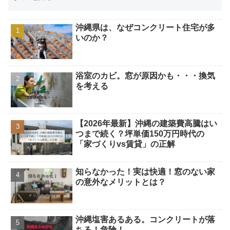
沖縄県は、なぜコンクリート住宅が多
いのか？
浴室のカビ。窓が原因かも・・・換気
を考える
【2026年最新】沖縄の建築費高騰はい
つまで続く？坪単価150万円時代の
「家づくりvs賃貸」の正解
知らなかった！実は快適！窓のない家
の意外なメリットとは？
沖縄塩害あるある。コンクリートが落
ちる！危険！