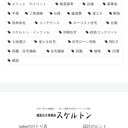
メリット デメリット
耐震基準
設備
家事楽
平屋
三角屋根
仕様
建築費
省エネ
断熱
長寿命化
メンテナンス
ローコスト住宅
台風
スケルトン・インフィル
沖縄住宅
鉄筋コンクリート
土地選び
省エネ住宅、
住宅ローン控除
BELS
高騰、住宅価格、
住宅価格
高騰
後悔
10選
構造
sukeのひとり言
設計のヒント