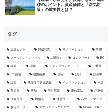
びのポイント。資産価値と「湿気対
策」の重要性とは？
タグ
設計ヒント
完成写真
リノベーション
災害
スケルトンインフィル
二階建て
コンクリート
RC
鉄筋
沖縄
スタンプコンクリート
二世帯
RC住宅
地盤補強
住宅
設計
計画中
塩害
既存住宅状況調査
インスペクション
木造
美容室
店舗
子供部屋
家の工法
坪単価
仕事部屋
地盤高
地盤沈下
ハザードマップ
在宅ワーク
スタンディングデスク
before after