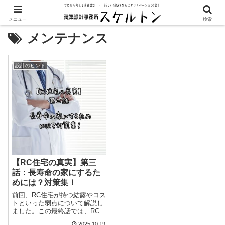
メニュー
検索
メンテナンス
設計のヒント
【RC住宅の真実】第三
話：長寿命の家にするた
めには？対策集！
前回、RC住宅が持つ結露やコス
トといった弱点について解説し
ました。この最終話では、RC住
宅が持つ隠れたメリットと、そ
2025.10.19